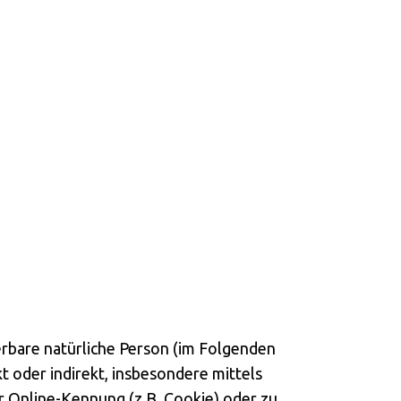
ierbare natürliche Person (im Folgenden
kt oder indirekt, insbesondere mittels
 Online-Kennung (z.B. Cookie) oder zu